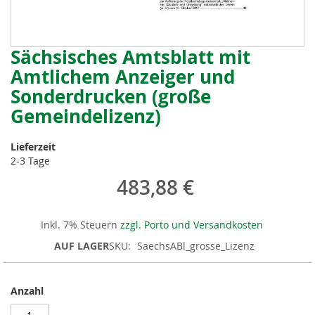
Sächsisches Amtsblatt mit
Zum
Anfang
Amtlichem Anzeiger und
der
Sonderdrucken (große
Bildergalerie
springen
Gemeindelizenz)
Lieferzeit
2-3 Tage
483,88 €
Inkl. 7% Steuern
zzgl. Porto und Versandkosten
AUF LAGER
SKU
SaechsABl_grosse_Lizenz
Anzahl