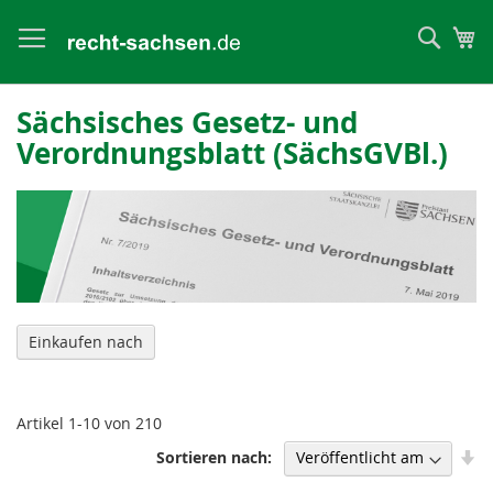
Such
Me
Sächsisches Gesetz- und
Verordnungsblatt (SächsGVBl.)
Einkaufen nach
Artikel
1
-
10
von
210
In
Sortieren nach
au