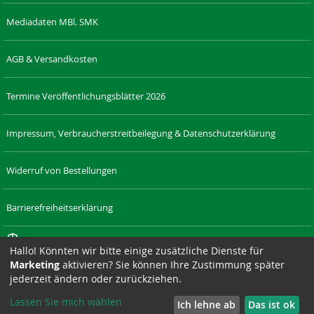
Mediadaten MBl. SMK
AGB & Versandkosten
Termine Veröffentlichungsblätter 2026
Impressum, Verbraucherstreitbeilegung & Datenschutzerklärung
Widerruf von Bestellungen
Barrierefreiheitserklärung
Cookie-Einstellungen
Hallo! Könnten wir bitte einige zusätzliche Dienste für
Marketing
aktivieren? Sie können Ihre Zustimmung später
RECHT-
LAENDERRECHT.DE
SAXONIA-
DRESDNER-
SAXONIA-
SIZ
jederzeit ändern oder zurückziehen.
SACHSEN.DE
VERLAG.DE
STADTTEILZEITUNGEN.DE
WERBEAGENTUR.DE
Lassen Sie mich wählen
Ich lehne ab
Das ist ok
Suchmaschine unterstützt von
ElasticSuite