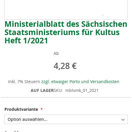
Ministerialblatt des Sächsischen
Zum
Anfang
Staatsministeriums für Kultus
der
Heft 1/2021
Bildergalerie
springen
Ab
4,28 €
Inkl. 7% Steuern
zzgl. etwaiger Porto und Versandkosten
AUF LAGER
SKU
mblsmk_01_2021
Produktvariante