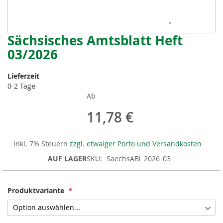
Sächsisches Amtsblatt Heft
Zum
Anfang
03/2026
der
Bildergalerie
Lieferzeit
springen
0-2 Tage
Ab
11,78 €
Inkl. 7% Steuern
zzgl. etwaiger Porto und Versandkosten
AUF LAGER
SKU
SaechsABl_2026_03
Produktvariante