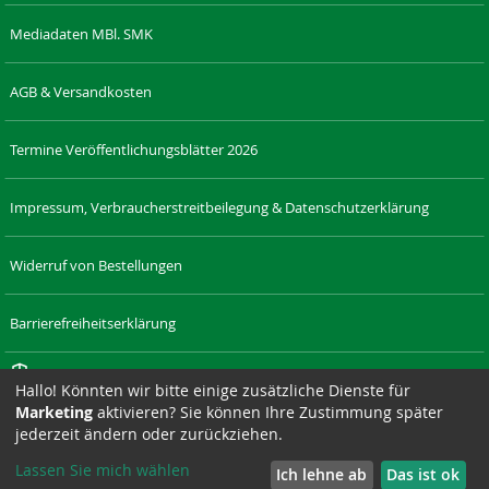
Mediadaten MBl. SMK
AGB & Versandkosten
Termine Veröffentlichungsblätter 2026
Impressum, Verbraucherstreitbeilegung & Datenschutzerklärung
Widerruf von Bestellungen
Barrierefreiheitserklärung
Cookie-Einstellungen
Hallo! Könnten wir bitte einige zusätzliche Dienste für
Marketing
aktivieren? Sie können Ihre Zustimmung später
RECHT-
LAENDERRECHT.DE
SAXONIA-
DRESDNER-
SAXONIA-
SIZ
jederzeit ändern oder zurückziehen.
SACHSEN.DE
VERLAG.DE
STADTTEILZEITUNGEN.DE
WERBEAGENTUR.DE
Lassen Sie mich wählen
Ich lehne ab
Das ist ok
Suchmaschine unterstützt von
ElasticSuite