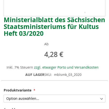
Ministerialblatt des Sächsischen
Zum
Anfang
Staatsministeriums für Kultus
der
Heft 03/2020
Bildergalerie
springen
Ab
4,28 €
Inkl. 7% Steuern
zzgl. etwaiger Porto und Versandkosten
AUF LAGER
SKU
mblsmk_03_2020
Produktvariante