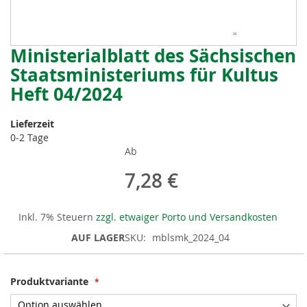
Ministerialblatt des Sächsischen
Zum
Anfang
Staatsministeriums für Kultus
der
Heft 04/2024
Bildergalerie
springen
Lieferzeit
0-2 Tage
Ab
7,28 €
Inkl. 7% Steuern
zzgl. etwaiger Porto und Versandkosten
AUF LAGER
SKU
mblsmk_2024_04
Produktvariante