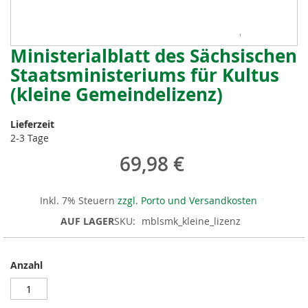
Ministerialblatt des Sächsischen
Zum
Anfang
Staatsministeriums für Kultus
der
(kleine Gemeindelizenz)
Bildergalerie
springen
Lieferzeit
2-3 Tage
69,98 €
Inkl. 7% Steuern
zzgl. Porto und Versandkosten
AUF LAGER
SKU
mblsmk_kleine_lizenz
Anzahl