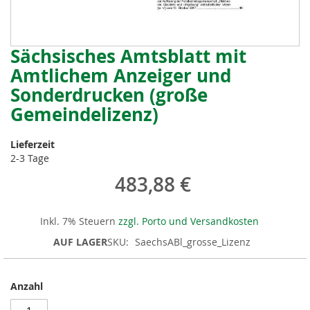
Sächsisches Amtsblatt mit
Zum
Anfang
Amtlichem Anzeiger und
der
Sonderdrucken (große
Bildergalerie
springen
Gemeindelizenz)
Lieferzeit
2-3 Tage
483,88 €
Inkl. 7% Steuern
zzgl. Porto und Versandkosten
AUF LAGER
SKU
SaechsABl_grosse_Lizenz
Anzahl