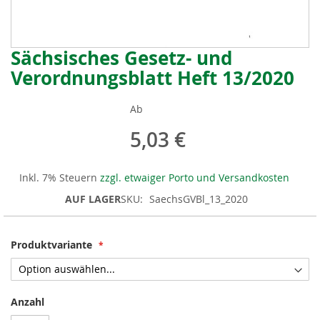
Sächsisches Gesetz- und
Zum
Anfang
Verordnungsblatt Heft 13/2020
der
Bildergalerie
Ab
springen
5,03 €
Inkl. 7% Steuern
zzgl. etwaiger Porto und Versandkosten
AUF LAGER
SKU
SaechsGVBl_13_2020
Produktvariante
Anzahl