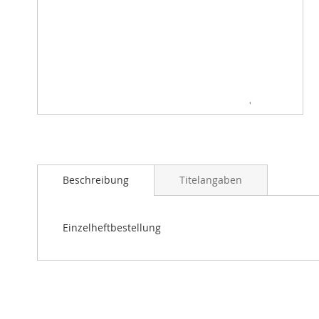
Zum
Anfang
der
Bildergalerie
springen
Beschreibung
Titelangaben
Einzelheftbestellung