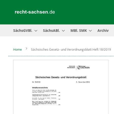
SächsGVBl.
SächsABl.
MBl. SMK
Archiv
Home
Sächsisches Gesetz- und Verordnungsblatt Heft 18/2019
Zum
Ende
der
Bildergalerie
springen