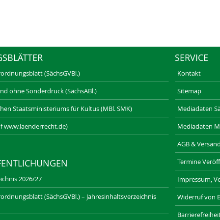
GSBLÄTTER
SERVICE
rordnungsblatt (SächsGVBl.)
Kontakt
und ohne Sonderdruck (SächsABl.)
Sitemap
schen Staatsministeriums für Kultus (MBl. SMK)
Mediadaten Säc
f www.laenderrecht.de)
Mediadaten M
AGB & Versan
Termine Veröff
FENTLICHUNGEN
ichnis 2026/27
Impressum, Ve
ordnungsblatt (SächsGVBl.) – Jahresinhaltsverzeichnis
Widerruf von 
Barrierefreihe