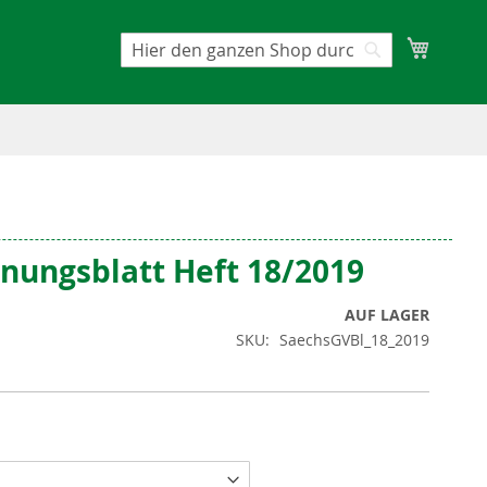
Mein W
Suche
Suche
dnungsblatt Heft 18/2019
AUF LAGER
SKU
SaechsGVBl_18_2019