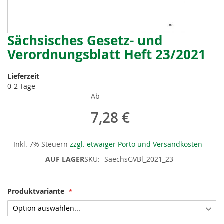
Sächsisches Gesetz- und
Zum
Anfang
Verordnungsblatt Heft 23/2021
der
Bildergalerie
Lieferzeit
springen
0-2 Tage
Ab
7,28 €
Inkl. 7% Steuern
zzgl. etwaiger Porto und Versandkosten
AUF LAGER
SKU
SaechsGVBl_2021_23
Produktvariante