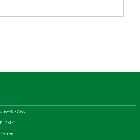
hsABl. / AAz.
Bl. SMK
dkosten