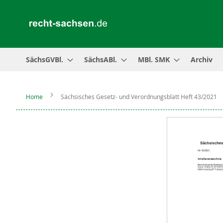
SächsGVBl.
SächsABl.
MBl. SMK
Archiv
Home
Sächsisches Gesetz- und Verordnungsblatt Heft 43/2021
Zum
Ende
der
Bildergalerie
springen