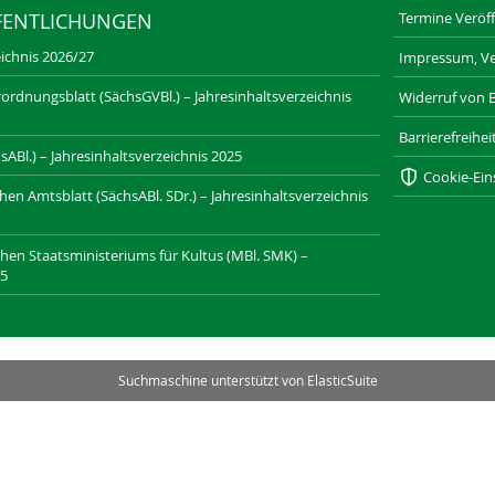
Termine Veröff
FENTLICHUNGEN
ichnis 2026/27
Impressum, Ve
ordnungsblatt (SächsGVBl.) – Jahresinhaltsverzeichnis
Widerruf von 
Barrierefreihe
ABl.) – Jahresinhaltsverzeichnis 2025
Cookie-Ein
n Amtsblatt (SächsABl. SDr.) – Jahresinhaltsverzeichnis
chen Staatsministeriums für Kultus (MBl. SMK) –
25
SAXONIA-VERLAG.DE
DRESDNER-STADTTEILZEITUNGEN.DE
Suchmaschine unterstützt von
ElasticSuite