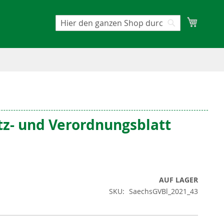
Mein W
Suche
Suche
tz- und Verordnungsblatt
AUF LAGER
SKU
SaechsGVBl_2021_43