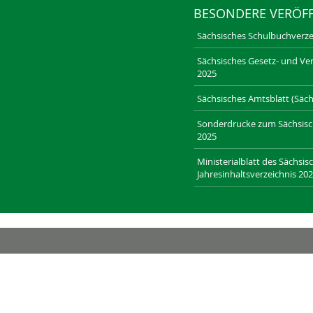
BESONDERE VERÖF
Sächsisches Schulbuchverze
Sächsisches Gesetz- und Ver
2025
Sächsisches Amtsblatt (Sächs
Sonderdrucke zum Sächsische
2025
Ministerialblatt des Sächsis
Jahresinhaltsverzeichnis 20
RECHT-SACHSEN.DE
LAENDERRECHT.DE