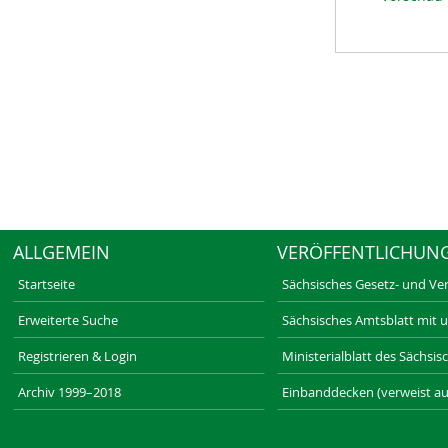
ALLGEMEIN
VERÖFFENTLICHUN
Startseite
Sächsisches Gesetz- und Ve
Erweiterte Suche
Sächsisches Amtsblatt mit 
Registrieren & Login
Ministerialblatt des Sächsi
Archiv 1999–2018
Einbanddecken (verweist au