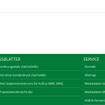
GSBLÄTTER
SERVICE
rordnungsblatt (SächsGVBl.)
Kontakt
und ohne Sonderdruck (SächsABl.)
Sitemap
schen Staatsministeriums für Kultus (MBl. SMK)
Mediadaten Säc
f www.laenderrecht.de)
Mediadaten M
AGB & Versan