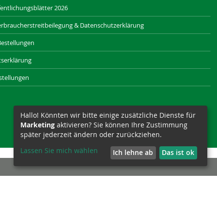
entlichungsblätter 2026
rbraucherstreitbeilegung & Datenschutzerklärung
Bestellungen
itserklärung
stellungen
Hallo! Könnten wir bitte einige zusätzliche Dienste für
Marketing
aktivieren? Sie können Ihre Zustimmung
später jederzeit ändern oder zurückziehen.
Lassen Sie mich wählen
Ich lehne ab
Das ist ok
SAXONIA-WERBEAGENTUR.DE
SIZET.DE