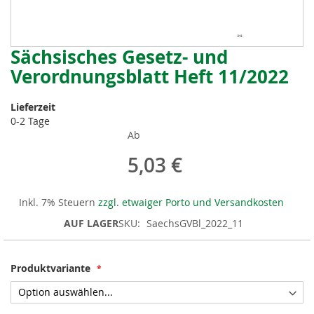
Sächsisches Gesetz- und
Zum
Anfang
Verordnungsblatt Heft 11/2022
der
Bildergalerie
Lieferzeit
springen
0-2 Tage
Ab
5,03 €
Inkl. 7% Steuern
zzgl. etwaiger Porto und Versandkosten
AUF LAGER
SKU
SaechsGVBl_2022_11
Produktvariante