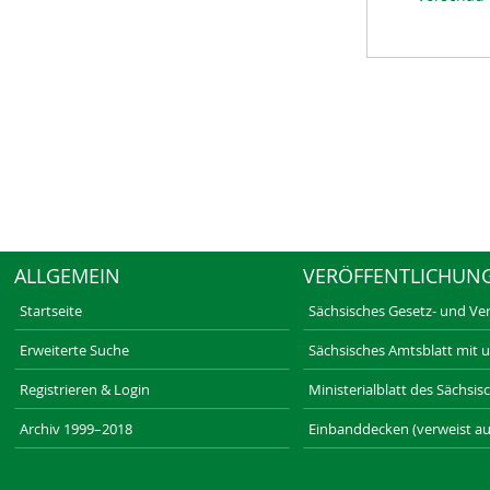
ALLGEMEIN
VERÖFFENTLICHUN
Startseite
Sächsisches Gesetz- und Ve
Erweiterte Suche
Sächsisches Amtsblatt mit 
Registrieren & Login
Ministerialblatt des Sächsi
Archiv 1999–2018
Einbanddecken (verweist au