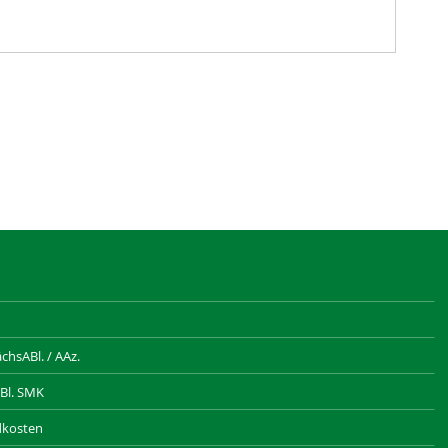
hsABl. / AAz.
Bl. SMK
dkosten