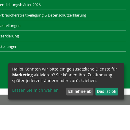
entlichungsblätter 2026
rbraucherstreitbeilegung & Datenschutzerklärung
Bestellungen
itserklärung
stellungen
Hallo! Könnten wir bitte einige zusätzliche Dienste für
Marketing
aktivieren? Sie können Ihre Zustimmung
später jederzeit ändern oder zurückziehen.
Lassen Sie mich wählen
Ich lehne ab
Das ist ok
SAXONIA-WERBEAGENTUR.DE
SIZET.DE