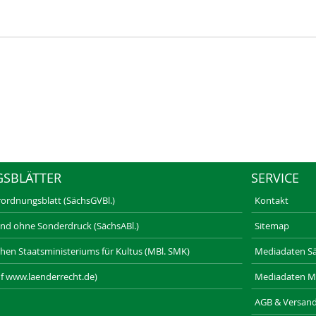
GSBLÄTTER
SERVICE
rordnungsblatt (SächsGVBl.)
Kontakt
und ohne Sonderdruck (SächsABl.)
Sitemap
schen Staatsministeriums für Kultus (MBl. SMK)
Mediadaten Säc
f www.laenderrecht.de)
Mediadaten M
AGB & Versan