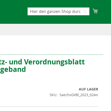
Mein W
Suche
Suche
tz- und Verordnungsblatt
lageband
AUF LAGER
SKU
SaechsGVBl_2023_02An