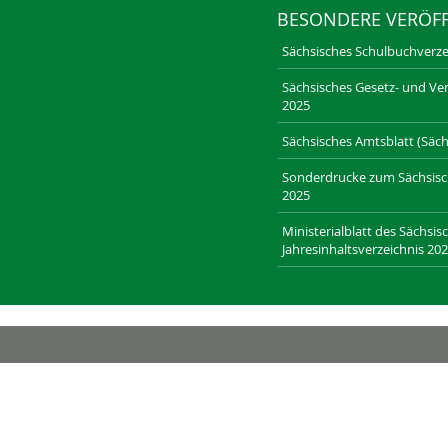
BESONDERE VERÖF
Sächsisches Schulbuchverze
Sächsisches Gesetz- und Ver
2025
Sächsisches Amtsblatt (Sächs
Sonderdrucke zum Sächsische
2025
Ministerialblatt des Sächsis
Jahresinhaltsverzeichnis 20
RECHT-SACHSEN.DE
LAENDERRECHT.DE