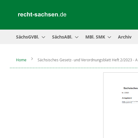
SächsGVBl.
SächsABl.
MBl. SMK
Archiv
Home
Sächsisches Gesetz- und Verordnungsblatt Heft 2/2023 - 
Zum
Ende
der
Bildergalerie
springen