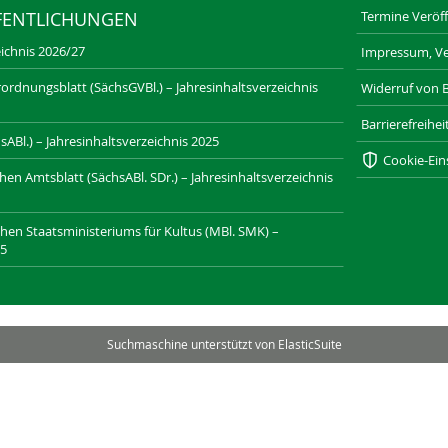
Termine Veröff
FENTLICHUNGEN
ichnis 2026/27
Impressum, Ve
ordnungsblatt (SächsGVBl.) – Jahresinhaltsverzeichnis
Widerruf von 
Barrierefreihe
ABl.) – Jahresinhaltsverzeichnis 2025
Cookie-Ein
n Amtsblatt (SächsABl. SDr.) – Jahresinhaltsverzeichnis
chen Staatsministeriums für Kultus (MBl. SMK) –
25
SAXONIA-VERLAG.DE
DRESDNER-STADTTEILZEITUNGEN.DE
Suchmaschine unterstützt von
ElasticSuite