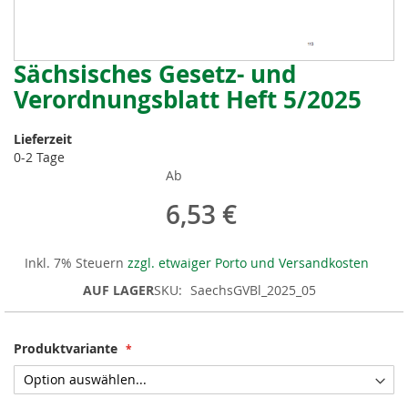
Sächsisches Gesetz- und
Zum
Anfang
Verordnungsblatt Heft 5/2025
der
Bildergalerie
Lieferzeit
springen
0-2 Tage
Ab
6,53 €
Inkl. 7% Steuern
zzgl. etwaiger Porto und Versandkosten
AUF LAGER
SKU
SaechsGVBl_2025_05
Produktvariante