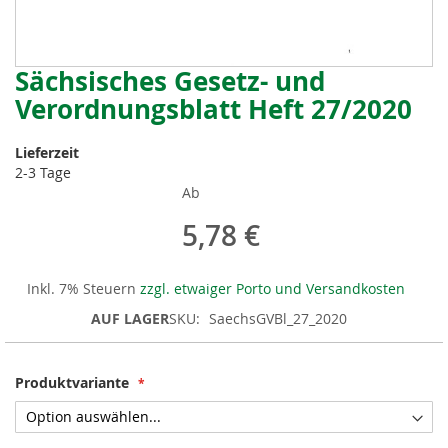
Sächsisches Gesetz- und
Zum
Anfang
Verordnungsblatt Heft 27/2020
der
Bildergalerie
Lieferzeit
springen
2-3 Tage
Ab
5,78 €
Inkl. 7% Steuern
zzgl. etwaiger Porto und Versandkosten
AUF LAGER
SKU
SaechsGVBl_27_2020
Produktvariante