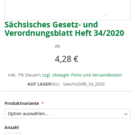
Sächsisches Gesetz- und
Zum
Anfang
Verordnungsblatt Heft 34/2020
der
Bildergalerie
Ab
springen
4,28 €
Inkl. 7% Steuern
zzgl. etwaiger Porto und Versandkosten
AUF LAGER
SKU
SaechsGVBl_34_2020
Produktvariante
Anzahl