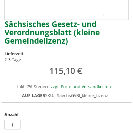
Sächsisches Gesetz- und
Zum
Anfang
Verordnungsblatt (kleine
der
Gemeindelizenz)
Bildergalerie
springen
Lieferzeit
2-3 Tage
115,10 €
Inkl. 7% Steuern
zzgl. Porto und Versandkosten
AUF LAGER
SKU
SaechsGVBl_kleine_Lizenz
Anzahl