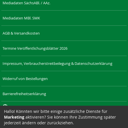
Mediadaten SächsABl. / AAz.
Mediadaten MBl. SMK
AGB & Versandkosten
Termine Veröffentlichungsblätter 2026
Impressum, Verbraucherstreitbeilegung & Datenschutzerklärung
Widerruf von Bestellungen
Barrierefreiheitserklärung
Cookie-Einstellungen
Hallo! Könnten wir bitte einige zusätzliche Dienste für
Marketing
aktivieren? Sie können Ihre Zustimmung später
RECHT-
LAENDERRECHT.DE
SAXONIA-
DRESDNER-
SAXONIA-
SIZ
jederzeit ändern oder zurückziehen.