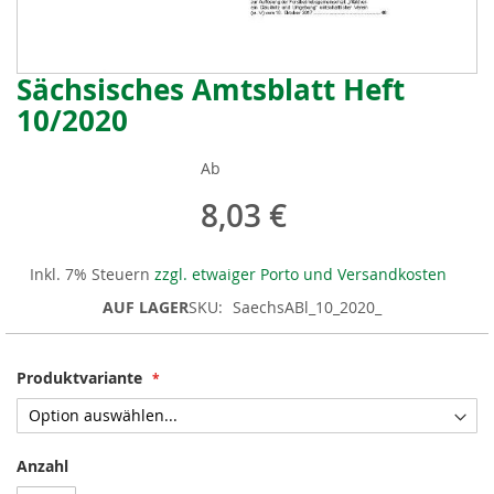
Sächsisches Amtsblatt Heft
Zum
Anfang
10/2020
der
Bildergalerie
Ab
springen
8,03 €
Inkl. 7% Steuern
zzgl. etwaiger Porto und Versandkosten
AUF LAGER
SKU
SaechsABl_10_2020_
Produktvariante
Anzahl