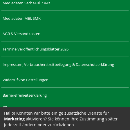
Mediadaten SächsABl. / AAz.
Mediadaten MBl. SMK
AGB & Versandkosten
Termine Veröffentlichungsblätter 2026
Impressum, Verbraucherstreitbeilegung & Datenschutzerklärung
Widerruf von Bestellungen
Barrierefreiheitserklärung
Cookie-Einstellungen
Hallo! Könnten wir bitte einige zusätzliche Dienste für
Marketing
aktivieren? Sie können Ihre Zustimmung später
RECHT-
LAENDERRECHT.DE
SAXONIA-
DRESDNER-
SAXONIA-
SIZ
jederzeit ändern oder zurückziehen.