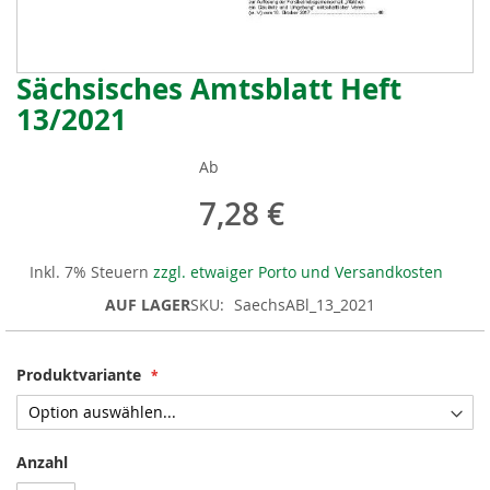
Sächsisches Amtsblatt Heft
Zum
Anfang
13/2021
der
Bildergalerie
Ab
springen
7,28 €
Inkl. 7% Steuern
zzgl. etwaiger Porto und Versandkosten
AUF LAGER
SKU
SaechsABl_13_2021
Produktvariante
Anzahl