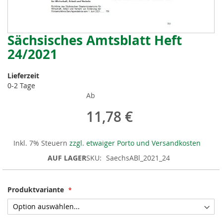
Sächsisches Amtsblatt Heft
Zum
Anfang
24/2021
der
Bildergalerie
Lieferzeit
springen
0-2 Tage
Ab
11,78 €
Inkl. 7% Steuern
zzgl. etwaiger Porto und Versandkosten
AUF LAGER
SKU
SaechsABl_2021_24
Produktvariante