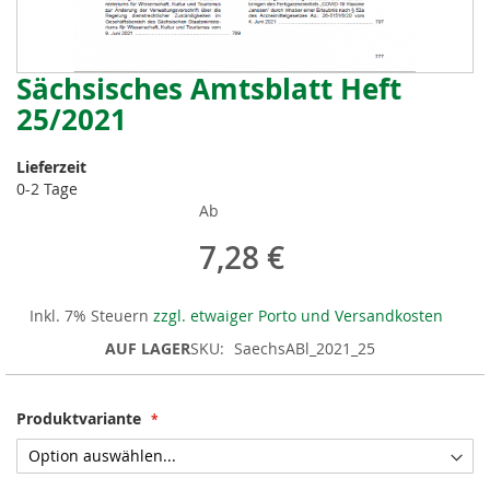
Sächsisches Amtsblatt Heft
Zum
Anfang
25/2021
der
Bildergalerie
Lieferzeit
springen
0-2 Tage
Ab
7,28 €
Inkl. 7% Steuern
zzgl. etwaiger Porto und Versandkosten
AUF LAGER
SKU
SaechsABl_2021_25
Produktvariante