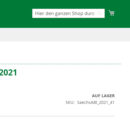
Mein W
Suche
Suche
/2021
AUF LAGER
SKU
SaechsABl_2021_41