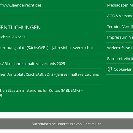
f www.laenderrecht.de)
Mediadaten M
AGB & Versan
Termine Veröff
FENTLICHUNGEN
ichnis 2026/27
Impressum, Ve
ordnungsblatt (SächsGVBl.) – Jahresinhaltsverzeichnis
Widerruf von 
Barrierefreihe
ABl.) – Jahresinhaltsverzeichnis 2025
Cookie-Ein
n Amtsblatt (SächsABl. SDr.) – Jahresinhaltsverzeichnis
chen Staatsministeriums für Kultus (MBl. SMK) –
25
SAXONIA-VERLAG.DE
DRESDNER-STADTTEILZEITUNGEN.DE
Suchmaschine unterstützt von
ElasticSuite