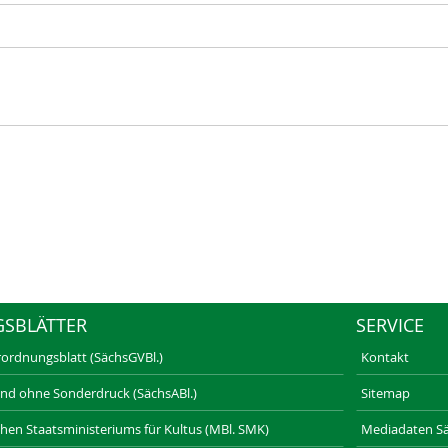
GSBLÄTTER
SERVICE
rordnungsblatt (SächsGVBl.)
Kontakt
und ohne Sonderdruck (SächsABl.)
Sitemap
schen Staatsministeriums für Kultus (MBl. SMK)
Mediadaten Säc