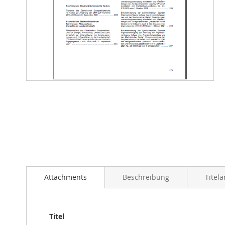
Zum
Anfang
der
Bildergalerie
springen
Attachments
Beschreibung
Titel
Titel