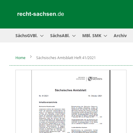
SächsGVBl.
SächsABl.
MBl. SMK
Archiv
Home
Sächsisches Amtsblatt Heft 41/2021
Zum
Ende
der
Bildergalerie
springen