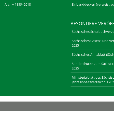
Archiv 1999–2018
Einbanddecken (verweist au
BESONDERE VERÖF
Sächsisches Schulbuchverze
Sächsisches Gesetz- und Ver
2025
Sächsisches Amtsblatt (Sächs
Sonderdrucke zum Sächsische
2025
Ministerialblatt des Sächsis
Jahresinhaltsverzeichnis 20
RECHT-SACHSEN.DE
LAENDERRECHT.DE