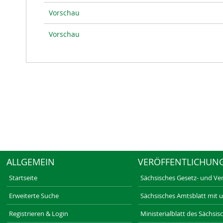
Vorschau
Vorschau
ALLGEMEIN
VERÖFFENTLICHUN
Startseite
Sächsisches Gesetz- und Ve
Erweiterte Suche
Sächsisches Amtsblatt mit 
Registrieren & Login
Ministerialblatt des Sächsi