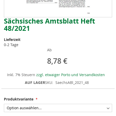
Sächsisches Amtsblatt Heft
Zum
Anfang
48/2021
der
Bildergalerie
Lieferzeit
springen
0-2 Tage
Ab
8,78 €
Inkl. 7% Steuern
zzgl. etwaiger Porto und Versandkosten
AUF LAGER
SKU
SaechsABl_2021_48
Produktvariante