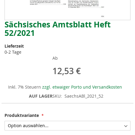
Sächsisches Amtsblatt Heft
Zum
Anfang
52/2021
der
Bildergalerie
Lieferzeit
springen
0-2 Tage
Ab
12,53 €
Inkl. 7% Steuern
zzgl. etwaiger Porto und Versandkosten
AUF LAGER
SKU
SaechsABl_2021_52
Produktvariante