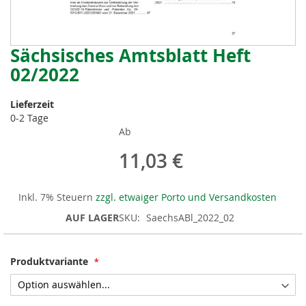
Sächsisches Amtsblatt Heft
Zum
Anfang
02/2022
der
Bildergalerie
Lieferzeit
springen
0-2 Tage
Ab
11,03 €
Inkl. 7% Steuern
zzgl. etwaiger Porto und Versandkosten
AUF LAGER
SKU
SaechsABl_2022_02
Produktvariante