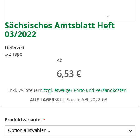
Sächsisches Amtsblatt Heft
Zum
Anfang
03/2022
der
Bildergalerie
Lieferzeit
springen
0-2 Tage
Ab
6,53 €
Inkl. 7% Steuern
zzgl. etwaiger Porto und Versandkosten
AUF LAGER
SKU
SaechsABl_2022_03
Produktvariante