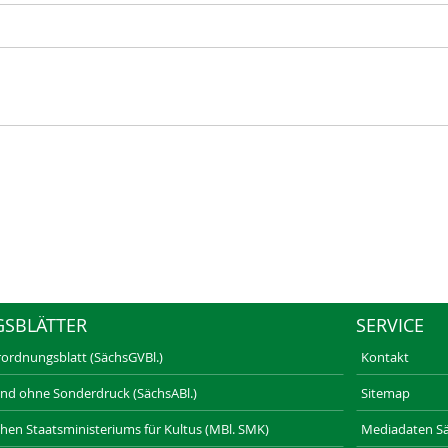
GSBLÄTTER
SERVICE
rordnungsblatt (SächsGVBl.)
Kontakt
und ohne Sonderdruck (SächsABl.)
Sitemap
schen Staatsministeriums für Kultus (MBl. SMK)
Mediadaten Säc