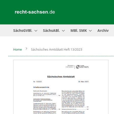
SächsGVBl.
SächsABl.
MBl. SMK
Archiv
Home
Sächsisches Amtsblatt Heft 13/2023
Zum
Ende
der
Bildergalerie
springen