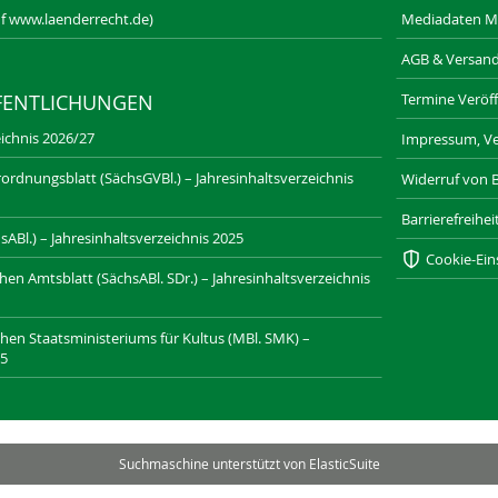
f www.laenderrecht.de)
Mediadaten M
AGB & Versan
Termine Veröff
FENTLICHUNGEN
ichnis 2026/27
Impressum, Ve
ordnungsblatt (SächsGVBl.) – Jahresinhaltsverzeichnis
Widerruf von 
Barrierefreihe
ABl.) – Jahresinhaltsverzeichnis 2025
Cookie-Ein
n Amtsblatt (SächsABl. SDr.) – Jahresinhaltsverzeichnis
chen Staatsministeriums für Kultus (MBl. SMK) –
25
SAXONIA-VERLAG.DE
DRESDNER-STADTTEILZEITUNGEN.DE
Suchmaschine unterstützt von
ElasticSuite