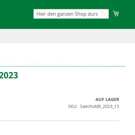
Mein W
Suche
Suche
/2023
AUF LAGER
SKU
SaechsABl_2023_13