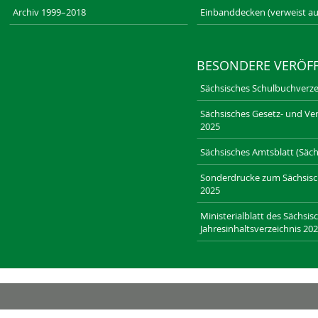
Archiv 1999–2018
Einbanddecken (verweist au
BESONDERE VERÖF
Sächsisches Schulbuchverze
Sächsisches Gesetz- und Ver
2025
Sächsisches Amtsblatt (Sächs
Sonderdrucke zum Sächsische
2025
Ministerialblatt des Sächsis
Jahresinhaltsverzeichnis 20
RECHT-SACHSEN.DE
LAENDERRECHT.DE