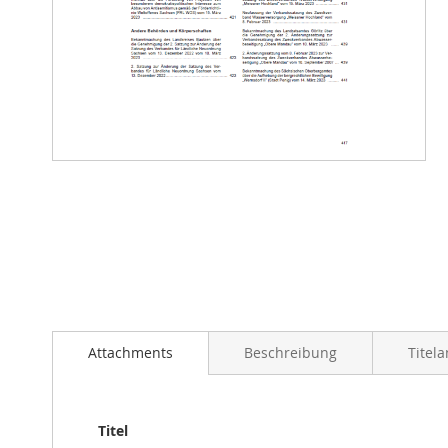
Zum
Anfang
der
Bildergalerie
springen
Attachments
Beschreibung
Titel
Titel