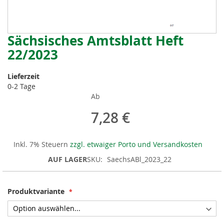
Sächsisches Amtsblatt Heft
Zum
Anfang
22/2023
der
Bildergalerie
Lieferzeit
springen
0-2 Tage
Ab
7,28 €
Inkl. 7% Steuern
zzgl. etwaiger Porto und Versandkosten
AUF LAGER
SKU
SaechsABl_2023_22
Produktvariante