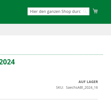
Mein W
Suche
Suche
/2024
AUF LAGER
SKU
SaechsABl_2024_16