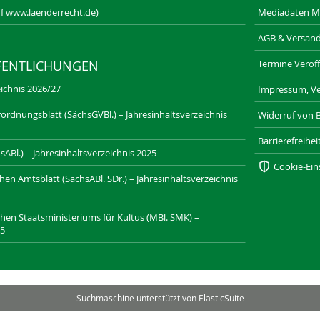
f www.laenderrecht.de)
Mediadaten M
AGB & Versan
Termine Veröff
FENTLICHUNGEN
ichnis 2026/27
Impressum, Ve
ordnungsblatt (SächsGVBl.) – Jahresinhaltsverzeichnis
Widerruf von 
Barrierefreihe
ABl.) – Jahresinhaltsverzeichnis 2025
Cookie-Ein
n Amtsblatt (SächsABl. SDr.) – Jahresinhaltsverzeichnis
chen Staatsministeriums für Kultus (MBl. SMK) –
25
SAXONIA-VERLAG.DE
DRESDNER-STADTTEILZEITUNGEN.DE
Suchmaschine unterstützt von
ElasticSuite