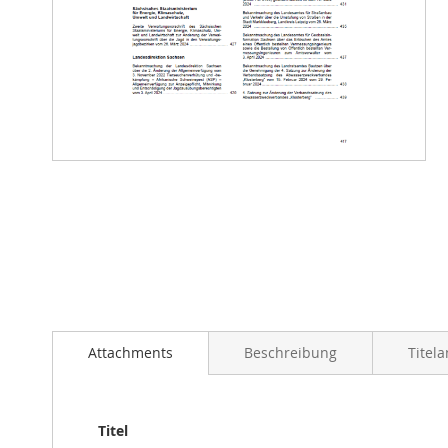
Zum
Anfang
der
Bildergalerie
springen
Attachments
Beschreibung
Titel
Titel