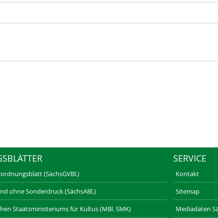
GSBLÄTTER
SERVICE
rordnungsblatt (SächsGVBl.)
Kontakt
und ohne Sonderdruck (SächsABl.)
Sitemap
schen Staatsministeriums für Kultus (MBl. SMK)
Mediadaten Säc