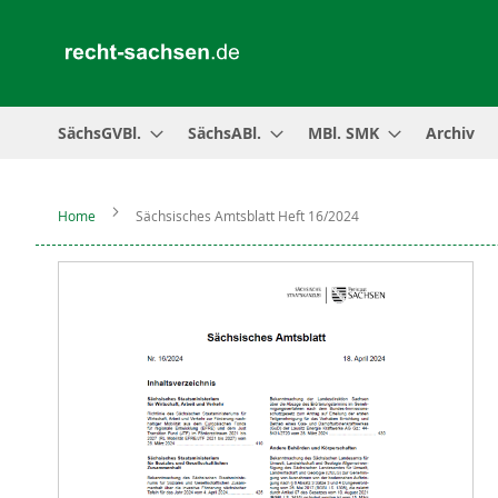
SächsGVBl.
SächsABl.
MBl. SMK
Archiv
Home
Sächsisches Amtsblatt Heft 16/2024
Zum
Ende
der
Bildergalerie
springen