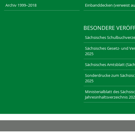
Archiv 1999–2018
Einbanddecken (verweist au
BESONDERE VERÖF
Sächsisches Schulbuchverze
Sächsisches Gesetz- und Ver
2025
Sächsisches Amtsblatt (Sächs
Sonderdrucke zum Sächsische
2025
Ministerialblatt des Sächsis
Jahresinhaltsverzeichnis 20
RECHT-SACHSEN.DE
LAENDERRECHT.DE