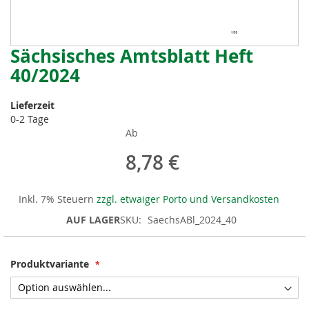
Sächsisches Amtsblatt Heft
Zum
Anfang
40/2024
der
Bildergalerie
Lieferzeit
springen
0-2 Tage
Ab
8,78 €
Inkl. 7% Steuern
zzgl. etwaiger Porto und Versandkosten
AUF LAGER
SKU
SaechsABl_2024_40
Produktvariante