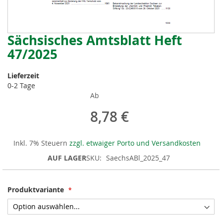
Sächsisches Amtsblatt Heft
Zum
Anfang
47/2025
der
Bildergalerie
Lieferzeit
springen
0-2 Tage
Ab
8,78 €
Inkl. 7% Steuern
zzgl. etwaiger Porto und Versandkosten
AUF LAGER
SKU
SaechsABl_2025_47
Produktvariante