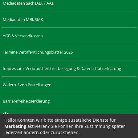
Mediadaten SächsABl. / AAz.
Mediadaten MBl. SMK
AGB & Versandkosten
Termine Veröffentlichungsblätter 2026
Impressum, Verbraucherstreitbeilegung & Datenschutzerklärung
Widerruf von Bestellungen
Barrierefreiheitserklärung
Cookie-Einstellungen
Hallo! Könnten wir bitte einige zusätzliche Dienste für
Marketing
aktivieren? Sie können Ihre Zustimmung später
RECHT-
LAENDERRECHT.DE
SAXONIA-
DRESDNER-
SAXONIA-
SIZ
jederzeit ändern oder zurückziehen.