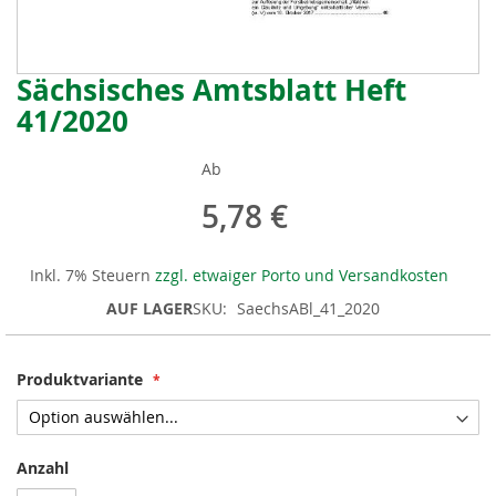
Sächsisches Amtsblatt Heft
Zum
Anfang
41/2020
der
Bildergalerie
Ab
springen
5,78 €
Inkl. 7% Steuern
zzgl. etwaiger Porto und Versandkosten
AUF LAGER
SKU
SaechsABl_41_2020
Produktvariante
Anzahl