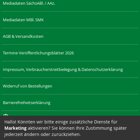
Mediadaten SächsABl. / AAz.
Mediadaten MBl. SMK
AGB & Versandkosten
Termine Veröffentlichungsblätter 2026
Impressum, Verbraucherstreitbeilegung & Datenschutzerklärung
Widerruf von Bestellungen
Barrierefreiheitserklärung
Cookie-Einstellungen
Hallo! Könnten wir bitte einige zusätzliche Dienste für
Marketing
aktivieren? Sie können Ihre Zustimmung später
RECHT-
LAENDERRECHT.DE
SAXONIA-
DRESDNER-
SAXONIA-
SIZ
jederzeit ändern oder zurückziehen.