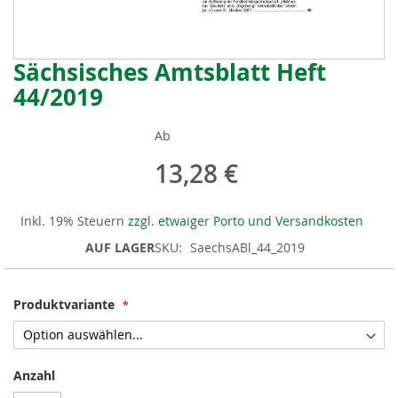
Sächsisches Amtsblatt Heft
Zum
Anfang
44/2019
der
Bildergalerie
Ab
springen
13,28 €
Inkl. 19% Steuern
zzgl. etwaiger Porto und Versandkosten
AUF LAGER
SKU
SaechsABl_44_2019
Produktvariante
Anzahl