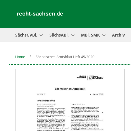
SächsGVBl.
SächsABl.
MBl. SMK
Archiv
Home
Sächsisches Amtsblatt Heft 45/2020
Zum
Ende
der
Bildergalerie
springen