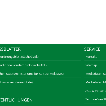
GSBLÄTTER
SERVICE
rordnungsblatt (SächsGVBl.)
Kontakt
und ohne Sonderdruck (SächsABl.)
Sitemap
schen Staatsministeriums für Kultus (MBl. SMK)
Mediadaten Säc
f www.laenderrecht.de)
Mediadaten M
AGB & Versan
Termine Veröff
FENTLICHUNGEN