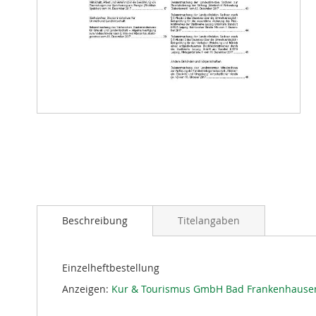
Zum
Anfang
der
Bildergalerie
springen
Beschreibung
Titelangaben
Einzelheftbestellung
Anzeigen:
Kur & Tourismus GmbH Bad Frankenhause