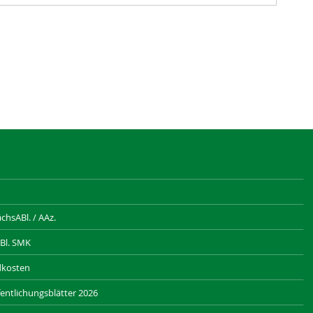
hsABl. / AAz.
Bl. SMK
dkosten
entlichungsblätter 2026