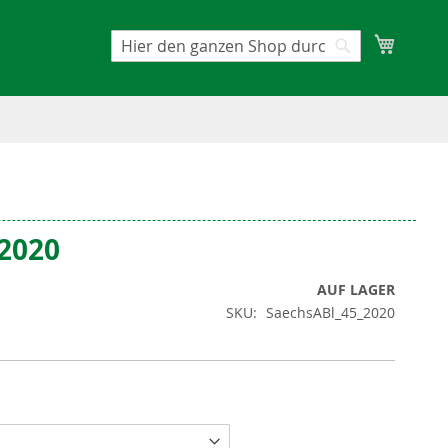
Mein W
Suche
Suche
/2020
AUF LAGER
SKU
SaechsABl_45_2020