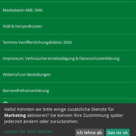
Mediadaten MBl. SMK
AGB & Versandkosten
Termine Veröffentlichungsblätter 2026
Impressum, Verbraucherstreitbeilegung & Datenschutzerklärung
Widerruf von Bestellungen
Barrierefreiheitserklärung
Cookie-Einstellungen
Hallo! Könnten wir bitte einige zusätzliche Dienste für
Marketing
aktivieren? Sie können Ihre Zustimmung später
RECHT-
LAENDERRECHT.DE
SAXONIA-
DRESDNER-
SAXONIA-
SIZ
jederzeit ändern oder zurückziehen.
SACHSEN.DE
VERLAG.DE
STADTTEILZEITUNGEN.DE
WERBEAGENTUR.DE
Lassen Sie mich wählen
Ich lehne ab
Das ist ok
Suchmaschine unterstützt von
ElasticSuite