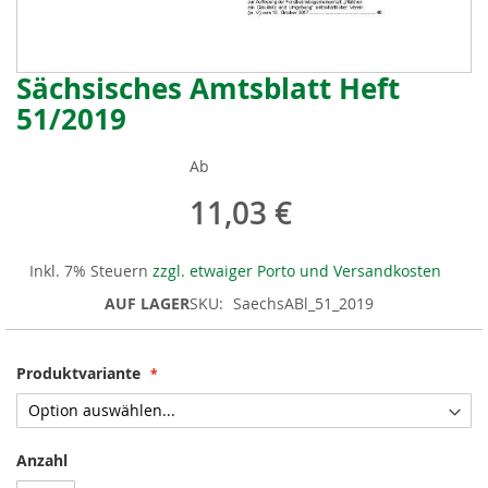
Sächsisches Amtsblatt Heft
Zum
Anfang
51/2019
der
Bildergalerie
Ab
springen
11,03 €
Inkl. 7% Steuern
zzgl. etwaiger Porto und Versandkosten
AUF LAGER
SKU
SaechsABl_51_2019
Produktvariante
Anzahl