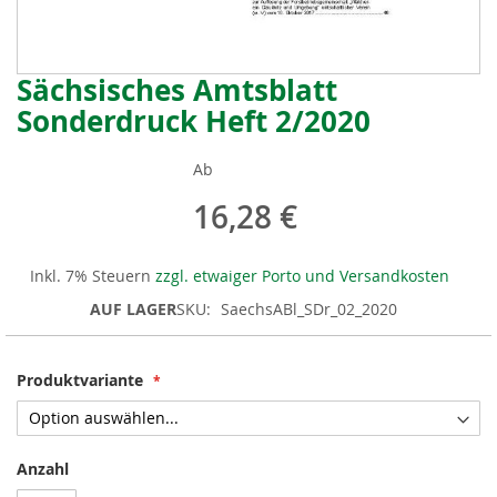
Sächsisches Amtsblatt
Zum
Anfang
Sonderdruck Heft 2/2020
der
Bildergalerie
Ab
springen
16,28 €
Inkl. 7% Steuern
zzgl. etwaiger Porto und Versandkosten
AUF LAGER
SKU
SaechsABl_SDr_02_2020
Produktvariante
Anzahl