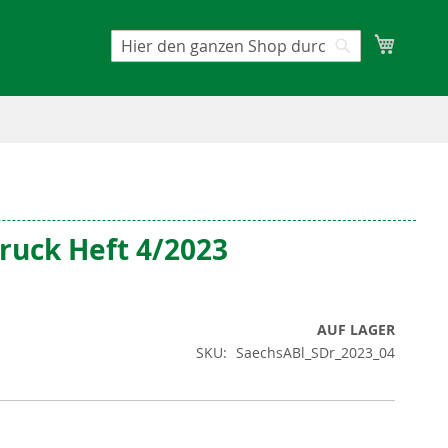
Mein W
Suche
Suche
ruck Heft 4/2023
AUF LAGER
SKU
SaechsABl_SDr_2023_04