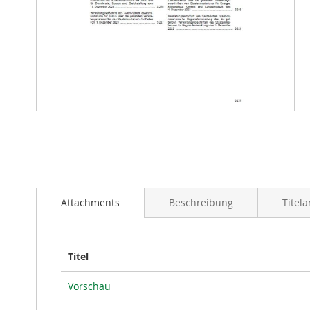
Zum
Anfang
der
Bildergalerie
springen
Attachments
Beschreibung
Titel
Titel
Vorschau