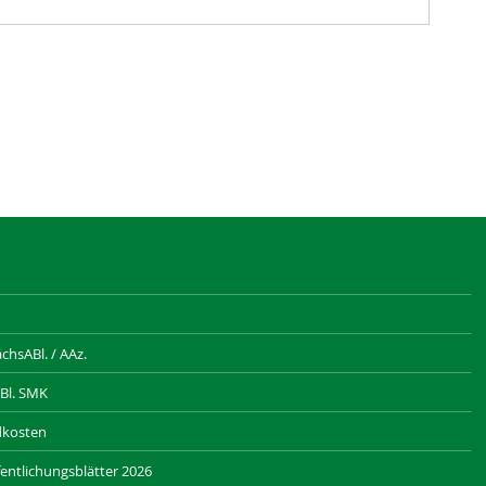
hsABl. / AAz.
Bl. SMK
dkosten
entlichungsblätter 2026