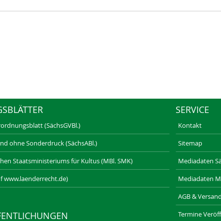
GSBLÄTTER
SERVICE
rordnungsblatt (SächsGVBl.)
Kontakt
und ohne Sonderdruck (SächsABl.)
Sitemap
schen Staatsministeriums für Kultus (MBl. SMK)
Mediadaten Säc
f www.laenderrecht.de)
Mediadaten M
AGB & Versan
Termine Veröff
FENTLICHUNGEN