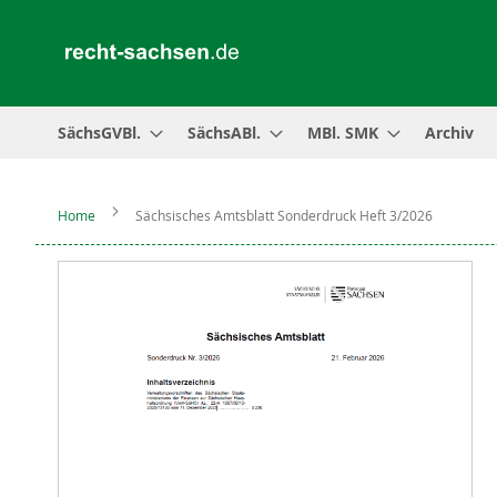
SächsGVBl.
SächsABl.
MBl. SMK
Archiv
Home
Sächsisches Amtsblatt Sonderdruck Heft 3/2026
Zum
Ende
der
Bildergalerie
springen