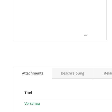
Zum
Anfang
der
Bildergalerie
springen
Attachments
Beschreibung
Titel
Titel
Vorschau