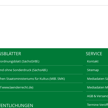
GSBLÄTTER
SERVICE
rordnungsblatt (SächsGVBl.)
Kontakt
und ohne Sonderdruck (SächsABl.)
Sitemap
schen Staatsministeriums für Kultus (MBl. SMK)
Mediadaten Säc
f www.laenderrecht.de)
Mediadaten M
AGB & Versan
Termine Veröff
FENTLICHUNGEN