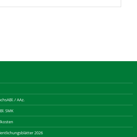
hsABl. / AAz.
Bl. SMK
dkosten
entlichungsblätter 2026