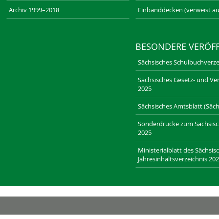
Archiv 1999–2018
Einbanddecken (verweist au
BESONDERE VERÖF
Sächsisches Schulbuchverze
Sächsisches Gesetz- und Ver
2025
Sächsisches Amtsblatt (Sächs
Sonderdrucke zum Sächsische
2025
Ministerialblatt des Sächsis
Jahresinhaltsverzeichnis 20
RECHT-SACHSEN.DE
LAENDERRECHT.DE