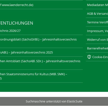
f www.laenderrecht.de)
Mediadaten M
AGB & Versan
Termine Veröff
FENTLICHUNGEN
ichnis 2026/27
Impressum, Ve
ordnungsblatt (SächsGVBl.) – Jahresinhaltsverzeichnis
Widerruf von 
Barrierefreihe
ABl.) – Jahresinhaltsverzeichnis 2025
Cookie-Ein
n Amtsblatt (SächsABl. SDr.) – Jahresinhaltsverzeichnis
chen Staatsministeriums für Kultus (MBl. SMK) –
25
SAXONIA-VERLAG.DE
DRESDNER-STADTTEILZEITUNGEN.DE
Suchmaschine unterstützt von
ElasticSuite