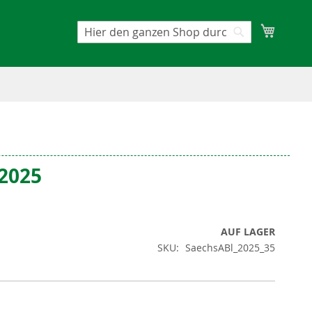
Mein W
Suche
Suche
/2025
AUF LAGER
SKU
SaechsABl_2025_35