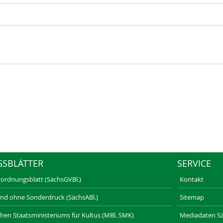
GSBLÄTTER
SERVICE
rordnungsblatt (SächsGVBl.)
Kontakt
und ohne Sonderdruck (SächsABl.)
Sitemap
schen Staatsministeriums für Kultus (MBl. SMK)
Mediadaten Säc