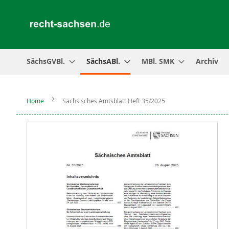
SächsGVBl.
SächsABl.
MBl. SMK
Archiv
Home
Sächsisches Amtsblatt Heft 35/2025
Zum
Ende
der
Bildergalerie
springen