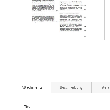
Zum
Anfang
der
Bildergalerie
springen
Attachments
Beschreibung
Titel
Titel