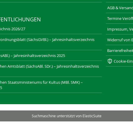
AGB & Versan
Termine Veröff
FENTLICHUNGEN
ichnis 2026/27
Impressum, Ve
ordnungsblatt (SächsGVBl.) – Jahresinhaltsverzeichnis
Widerruf von 
Barrierefreihe
ABl.) – Jahresinhaltsverzeichnis 2025
Cookie-Ein
n Amtsblatt (SächsABl. SDr.) – Jahresinhaltsverzeichnis
chen Staatsministeriums für Kultus (MBl. SMK) –
25
SAXONIA-VERLAG.DE
DRESDNER-STADTTEILZEITUNGEN.DE
Suchmaschine unterstützt von
ElasticSuite