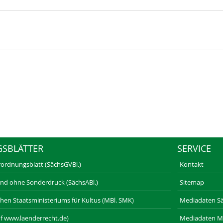
GSBLÄTTER
SERVICE
rordnungsblatt (SächsGVBl.)
Kontakt
und ohne Sonderdruck (SächsABl.)
Sitemap
schen Staatsministeriums für Kultus (MBl. SMK)
Mediadaten Säc
f www.laenderrecht.de)
Mediadaten M