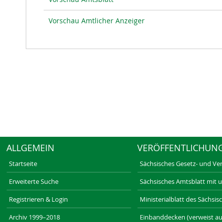
Vorschau Amtlicher Anzeiger
ALLGEMEIN
VERÖFFENTLICHUN
Startseite
Sächsisches Gesetz- und Ve
Erweiterte Suche
Sächsisches Amtsblatt mit 
Registrieren & Login
Ministerialblatt des Sächsi
Archiv 1999–2018
Einbanddecken (verweist au