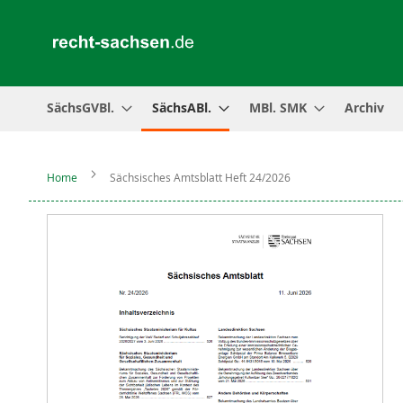
SächsGVBl.
SächsABl.
MBl. SMK
Archiv
Home
Sächsisches Amtsblatt Heft 24/2026
Zum
Ende
der
Bildergalerie
springen