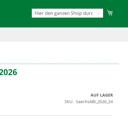
Mein W
Suche
Suche
/2026
AUF LAGER
SKU
SaechsABl_2026_24