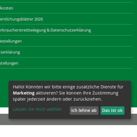
dkosten
entlichungsblätter 2026
rbraucherstreitbeilegung & Datenschutzerklärung
Bestellungen
itserklärung
stellungen
Hallo! Könnten wir bitte einige zusätzliche Dienste für
Marketing
aktivieren? Sie können Ihre Zustimmung
später jederzeit ändern oder zurückziehen.
Lassen Sie mich wählen
Ich lehne ab
Das ist ok
SAXONIA-WERBEAGENTUR.DE
SIZET.DE