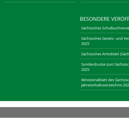
BESONDERE VERÖF
Sächsisches Schulbuchverze
Sächsisches Gesetz- und Ver
2025
Sächsisches Amtsblatt (Sächs
Sonderdrucke zum Sächsische
2025
Ministerialblatt des Sächsis
Jahresinhaltsverzeichnis 20
RECHT-SACHSEN.DE
LAENDERRECHT.DE