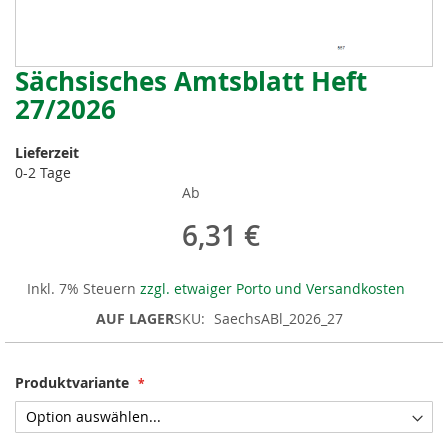
Sächsisches Amtsblatt Heft
Zum
Anfang
27/2026
der
Bildergalerie
Lieferzeit
springen
0-2 Tage
Ab
6,31 €
Inkl. 7% Steuern
zzgl. etwaiger Porto und Versandkosten
AUF LAGER
SKU
SaechsABl_2026_27
Produktvariante