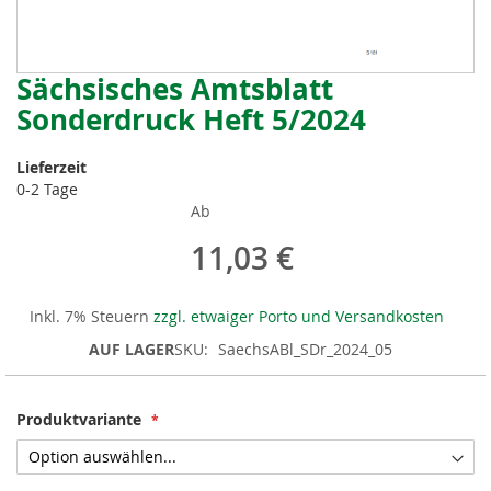
Sächsisches Amtsblatt
Zum
Anfang
Sonderdruck Heft 5/2024
der
Bildergalerie
Lieferzeit
springen
0-2 Tage
Ab
11,03 €
Inkl. 7% Steuern
zzgl. etwaiger Porto und Versandkosten
AUF LAGER
SKU
SaechsABl_SDr_2024_05
Produktvariante