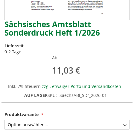
Sächsisches Amtsblatt
Zum
Anfang
Sonderdruck Heft 1/2026
der
Bildergalerie
Lieferzeit
springen
0-2 Tage
Ab
11,03 €
Inkl. 7% Steuern
zzgl. etwaiger Porto und Versandkosten
AUF LAGER
SKU
SaechsABl_SDr_2026-01
Produktvariante