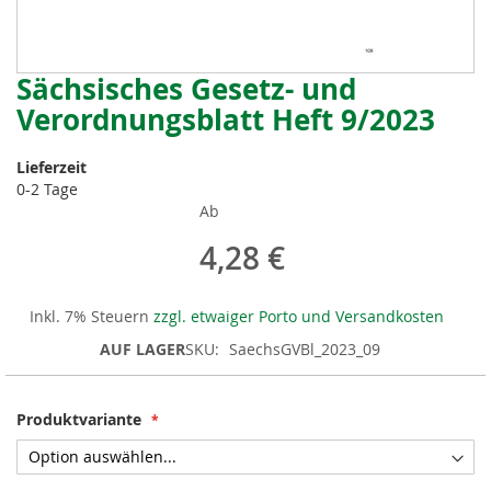
Sächsisches Gesetz- und
Zum
Anfang
Verordnungsblatt Heft 9/2023
der
Bildergalerie
Lieferzeit
springen
0-2 Tage
Ab
4,28 €
Inkl. 7% Steuern
zzgl. etwaiger Porto und Versandkosten
AUF LAGER
SKU
SaechsGVBl_2023_09
Produktvariante