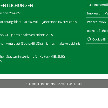
Termine Veröff
FENTLICHUNGEN
ichnis 2026/27
Impressum, Ve
ordnungsblatt (SächsGVBl.) – Jahresinhaltsverzeichnis
Widerruf von 
Barrierefreihe
ABl.) – Jahresinhaltsverzeichnis 2025
Cookie-Ein
n Amtsblatt (SächsABl. SDr.) – Jahresinhaltsverzeichnis
chen Staatsministeriums für Kultus (MBl. SMK) –
25
SAXONIA-VERLAG.DE
DRESDNER-STADTTEILZEITUNGEN.DE
Suchmaschine unterstützt von
ElasticSuite