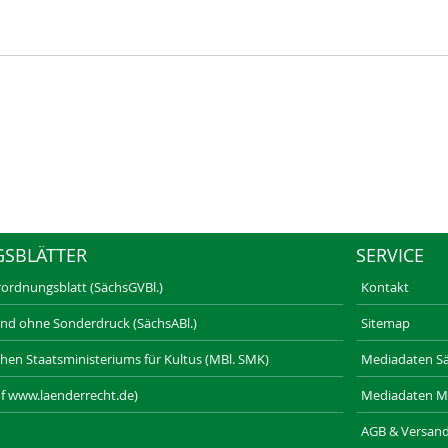
GSBLÄTTER
SERVICE
rordnungsblatt (SächsGVBl.)
Kontakt
und ohne Sonderdruck (SächsABl.)
Sitemap
schen Staatsministeriums für Kultus (MBl. SMK)
Mediadaten Säc
f www.laenderrecht.de)
Mediadaten M
AGB & Versan