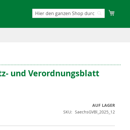
Mein W
Suche
Suche
tz- und Verordnungsblatt
AUF LAGER
SKU
SaechsGVBl_2025_12