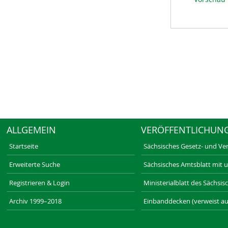
ALLGEMEIN
VERÖFFENTLICHUN
Startseite
Sächsisches Gesetz- und Ve
Erweiterte Suche
Sächsisches Amtsblatt mit 
Registrieren & Login
Ministerialblatt des Sächsi
Archiv 1999–2018
Einbanddecken (verweist au