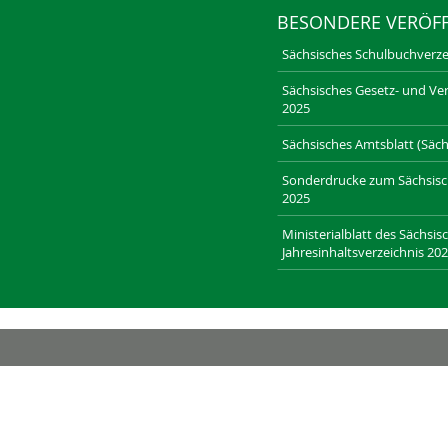
BESONDERE VERÖF
Sächsisches Schulbuchverze
Sächsisches Gesetz- und Ver
2025
Sächsisches Amtsblatt (Sächs
Sonderdrucke zum Sächsische
2025
Ministerialblatt des Sächsis
Jahresinhaltsverzeichnis 20
RECHT-SACHSEN.DE
LAENDERRECHT.DE