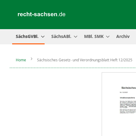
SächsGVBl.
SächsABl.
MBl. SMK
Archiv
Home
Sächsisches Gesetz- und Verordnungsblatt Heft 12/2025
Zum
Ende
der
Bildergalerie
springen