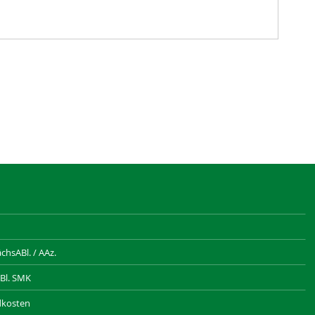
hsABl. / AAz.
Bl. SMK
dkosten