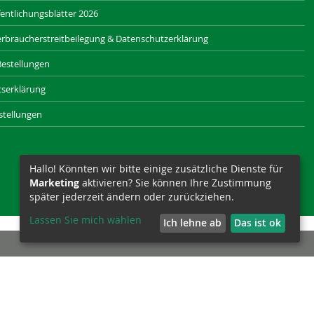
entlichungsblätter 2026
rbraucherstreitbeilegung & Datenschutzerklärung
Bestellungen
itserklärung
stellungen
Hallo! Könnten wir bitte einige zusätzliche Dienste für
Marketing
aktivieren? Sie können Ihre Zustimmung
später jederzeit ändern oder zurückziehen.
Lassen Sie mich wählen
Ich lehne ab
Das ist ok
SAXONIA-WERBEAGENTUR.DE
SIZET.DE