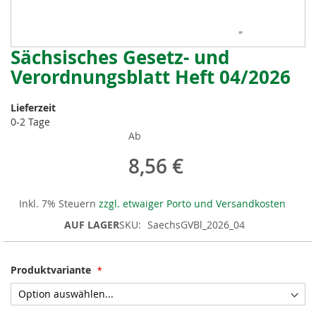
Sächsisches Gesetz- und
Zum
Anfang
Verordnungsblatt Heft 04/2026
der
Bildergalerie
Lieferzeit
springen
0-2 Tage
Ab
8,56 €
Inkl. 7% Steuern
zzgl. etwaiger Porto und Versandkosten
AUF LAGER
SKU
SaechsGVBl_2026_04
Produktvariante