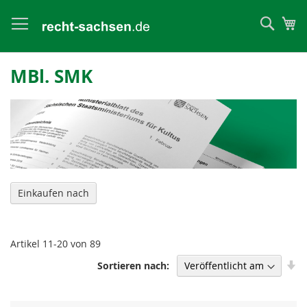
Such
Me
MBl. SMK
Einkaufen nach
Artikel
11
-
20
von
89
In
Sortieren nach
au
Re