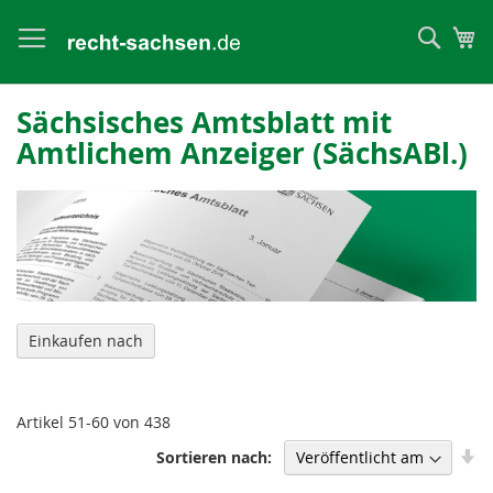
Such
Me
Sächsisches Amtsblatt mit
Amtlichem Anzeiger (SächsABl.)
Einkaufen nach
Artikel
51
-
60
von
438
In
Sortieren nach
au